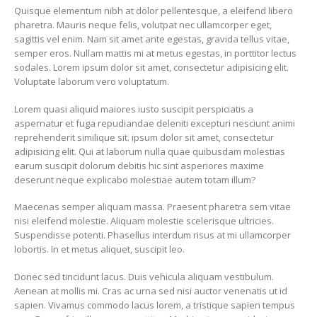
Quisque elementum nibh at dolor pellentesque, a eleifend libero
pharetra. Mauris neque felis, volutpat nec ullamcorper eget,
sagittis vel enim. Nam sit amet ante egestas, gravida tellus vitae,
semper eros. Nullam mattis mi at metus egestas, in porttitor lectus
sodales. Lorem ipsum dolor sit amet, consectetur adipisicing elit.
Voluptate laborum vero voluptatum.
Lorem quasi aliquid maiores iusto suscipit perspiciatis a
aspernatur et fuga repudiandae deleniti excepturi nesciunt animi
reprehenderit similique sit. ipsum dolor sit amet, consectetur
adipisicing elit. Qui at laborum nulla quae quibusdam molestias
earum suscipit dolorum debitis hic sint asperiores maxime
deserunt neque explicabo molestiae autem totam illum?
Maecenas semper aliquam massa. Praesent pharetra sem vitae
nisi eleifend molestie. Aliquam molestie scelerisque ultricies.
Suspendisse potenti. Phasellus interdum risus at mi ullamcorper
lobortis. In et metus aliquet, suscipit leo.
Donec sed tincidunt lacus. Duis vehicula aliquam vestibulum.
Aenean at mollis mi. Cras ac urna sed nisi auctor venenatis ut id
sapien. Vivamus commodo lacus lorem, a tristique sapien tempus