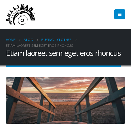
HOME
BLOG
BUYING
,
CLOTHES
ETIAM LAOREET SEM EGET EROS RHONCUS
Etiam laoreet sem eget eros rhoncus