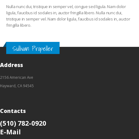
Nulla nunc dui, tristique in semper vel, congue sed ligula. Nam dolor
ligula, faucibus id sodales in, auctor fringilla libero. Nulla nunc dui,
tristique in semper vel. Nam dolor ligula, faucibus id sodales in, auctor
fringilla libero.
Sullivan Propeller
Address
2156 American Ave
Hayward, CA 94545
Contacts
(510) 782-0920
E-Mail