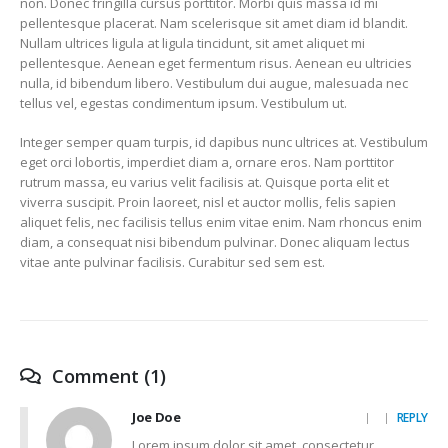
non. Donec fringilla cursus porttitor. Morbi quis massa id mi
pellentesque placerat. Nam scelerisque sit amet diam id blandit.
Nullam ultrices ligula at ligula tincidunt, sit amet aliquet mi
pellentesque. Aenean eget fermentum risus. Aenean eu ultricies
nulla, id bibendum libero. Vestibulum dui augue, malesuada nec
tellus vel, egestas condimentum ipsum. Vestibulum ut.
Integer semper quam turpis, id dapibus nunc ultrices at. Vestibulum
eget orci lobortis, imperdiet diam a, ornare eros. Nam porttitor
rutrum massa, eu varius velit facilisis at. Quisque porta elit et
viverra suscipit. Proin laoreet, nisl et auctor mollis, felis sapien
aliquet felis, nec facilisis tellus enim vitae enim. Nam rhoncus enim
diam, a consequat nisi bibendum pulvinar. Donec aliquam lectus
vitae ante pulvinar facilisis. Curabitur sed sem est.
Comment (1)
Joe Doe
REPLY
Lorem ipsum dolor sit amet, consectetur